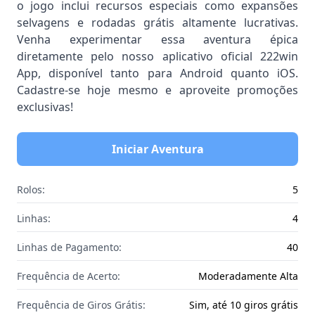
o jogo inclui recursos especiais como expansões
selvagens e rodadas grátis altamente lucrativas.
Venha experimentar essa aventura épica
diretamente pelo nosso aplicativo oficial 222win
App, disponível tanto para Android quanto iOS.
Cadastre-se hoje mesmo e aproveite promoções
exclusivas!
Iniciar Aventura
Rolos:
5
Linhas:
4
Linhas de Pagamento:
40
Frequência de Acerto:
Moderadamente Alta
Frequência de Giros Grátis:
Sim, até 10 giros grátis