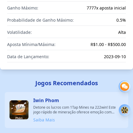
Ganho Máximo:
7777x aposta inicial
Probabilidade de Ganho Máximo:
0.5%
Volatilidade:
Alta
Aposta Mínima/Máxima:
R$1.00 - R$500.00
Data de Lançamento:
2023-09-10
Jogos Recomendados
Iwin Phom
Detone os lucros com 1Tap Mines na 222win! Este
jogo rápido de mineração oferece emoção com
apenas um toque...
Saiba Mais