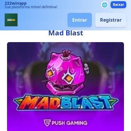
222winapp
🌐
Baixar
Sua plataforma móvel definitiva!
Entrar
Registrar
Mad Blast