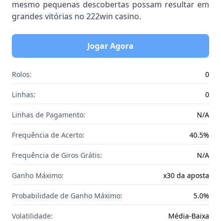
mesmo pequenas descobertas possam resultar em
grandes vitórias no 222win casino.
Jogar Agora
Rolos:
0
Linhas:
0
Linhas de Pagamento:
N/A
Frequência de Acerto:
40.5%
Frequência de Giros Grátis:
N/A
Ganho Máximo:
x30 da aposta
Probabilidade de Ganho Máximo:
5.0%
Volatilidade:
Média-Baixa