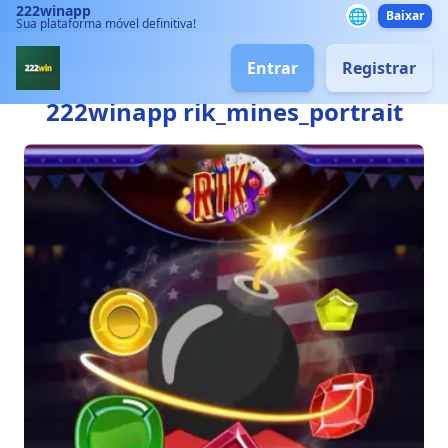
222winapp
🌐
Baixar
Sua plataforma móvel definitiva!
Entrar
Registrar
222winapp rik_mines_portrait