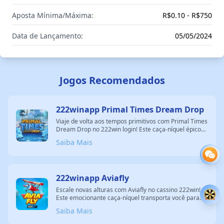
Aposta Mínima/Máxima:
R$0.10 - R$750
Data de Lançamento:
05/05/2024
Jogos Recomendados
222winapp Primal Times Dream Drop
Viaje de volta aos tempos primitivos com Primal Times
Dream Drop no 222win login! Este caça-níquel épico
do win222 bet apresenta gráficos pré-históricos
Saiba Mais
deslumbrantes e um recurso Dream Drop inovador.
Participe da plataforma win222 para experimentar
mecânicas de jogo únicas e um jackpot que pode
transformar sua fortuna com uma única aposta.
222winapp Aviafly
Escale novas alturas com Aviafly no cassino 222win!
Este emocionante caça-níquel transporta você para
aventuras aéreas com símbolos premium e bônus
Saiba Mais
especiais. Experimente a plataforma win222 para
desbloquear rodadas grátis e multiplicadores que